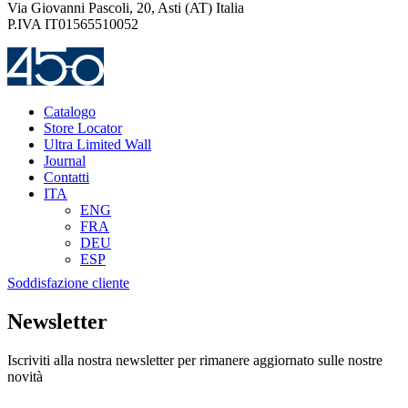
Via Giovanni Pascoli, 20, Asti (AT) Italia
P.IVA IT01565510052
Catalogo
Store Locator
Ultra Limited Wall
Journal
Contatti
ITA
ENG
FRA
DEU
ESP
Soddisfazione cliente
Newsletter
Iscriviti alla nostra newsletter per rimanere aggiornato sulle nostre
novità