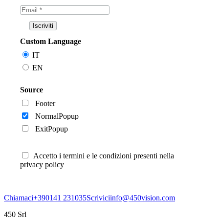
Custom Language
IT
EN
Source
Footer
NormalPopup
ExitPopup
Accetto i termini e le condizioni presenti nella
privacy policy
Chiamaci
+390141 231035
Scrivici
info@450vision.com
450 Srl