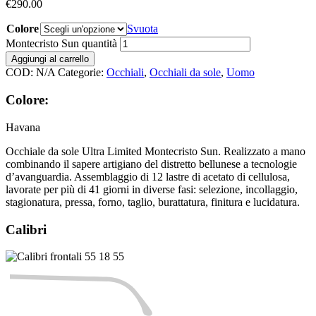
€
290.00
Colore
Svuota
Montecristo Sun quantità
Aggiungi al carrello
COD:
N/A
Categorie:
Occhiali
,
Occhiali da sole
,
Uomo
Colore:
Havana
Occhiale da sole Ultra Limited Montecristo Sun. Realizzato a mano
combinando il sapere artigiano del distretto bellunese a tecnologie
d’avanguardia. Assemblaggio di 12 lastre di acetato di cellulosa,
lavorate per più di 41 giorni in diverse fasi: selezione, incollaggio,
stagionatura, pressa, forno, taglio, burattatura, finitura e lucidatura.
Calibri
55
18
55