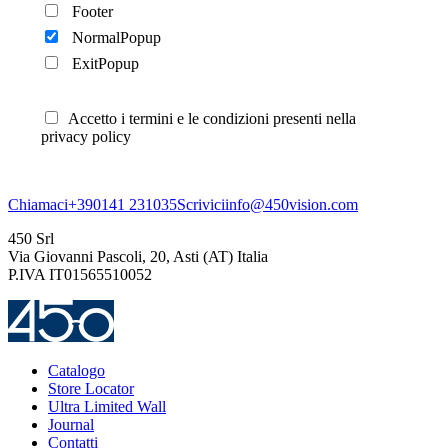
Footer
NormalPopup
ExitPopup
Accetto i termini e le condizioni presenti nella
privacy policy
Chiamaci
+390141 231035
Scrivici
info@450vision.com
450 Srl
Via Giovanni Pascoli, 20, Asti (AT) Italia
P.IVA IT01565510052
Catalogo
Store Locator
Ultra Limited Wall
Journal
Contatti