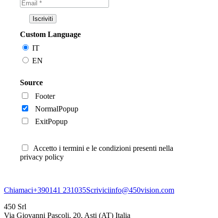
Custom Language
IT
EN
Source
Footer
NormalPopup
ExitPopup
Accetto i termini e le condizioni presenti nella
privacy policy
Chiamaci
+390141 231035
Scrivici
info@450vision.com
450 Srl
Via Giovanni Pascoli, 20, Asti (AT) Italia