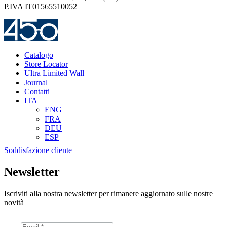
P.IVA IT01565510052
Catalogo
Store Locator
Ultra Limited Wall
Journal
Contatti
ITA
ENG
FRA
DEU
ESP
Soddisfazione cliente
Newsletter
Iscriviti alla nostra newsletter per rimanere aggiornato sulle nostre
novità