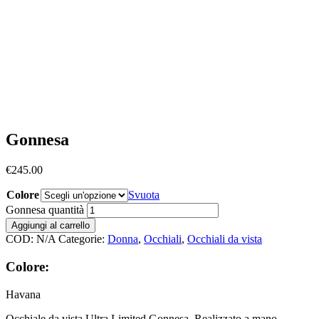
Gonnesa
€
245.00
Colore
Svuota
Gonnesa quantità
Aggiungi al carrello
COD:
N/A
Categorie:
Donna
,
Occhiali
,
Occhiali da vista
Colore:
Havana
Occhiale da vista Ultra Limited Gonnesa. Realizzato a mano