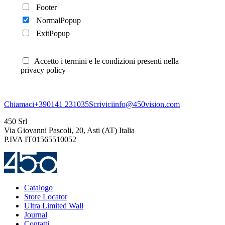
Footer
NormalPopup
ExitPopup
Accetto i termini e le condizioni presenti nella
privacy policy
Chiamaci
+390141 231035
Scrivici
info@450vision.com
450 Srl
Via Giovanni Pascoli, 20, Asti (AT) Italia
P.IVA IT01565510052
Catalogo
Store Locator
Ultra Limited Wall
Journal
Contatti