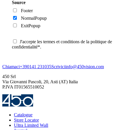
Source
Footer
NormalPopup
ExitPopup
J'accepte les termes et conditions de la politique de
confidentialité*.
Chiamaci
+390141 231035
Scrivici
info@450vision.com
450 Srl
Via Giovanni Pascoli, 20, Asti (AT) Italia
P.IVA IT01565510052
Catalogue
Store Locator
Ultra Limited Wall