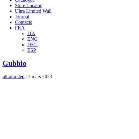
Store Locator
Ultra Limited Wall
Journal
Contacts
FRA
ITA
ENG
DEU
ESP
Gubbio
ultralimited
|
7 mars 2023