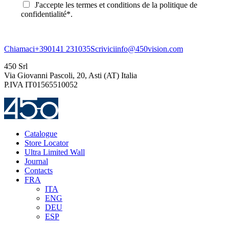
J'accepte les termes et conditions de la politique de
confidentialité*.
Chiamaci
+390141 231035
Scrivici
info@450vision.com
450 Srl
Via Giovanni Pascoli, 20, Asti (AT) Italia
P.IVA IT01565510052
Catalogue
Store Locator
Ultra Limited Wall
Journal
Contacts
FRA
ITA
ENG
DEU
ESP