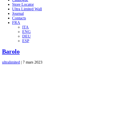
Store Locator
Ultra Limited Wall
Journal
Contacts
FRA
ITA
ENG
DEU
ESP
Barolo
ultralimited
|
7 mars 2023