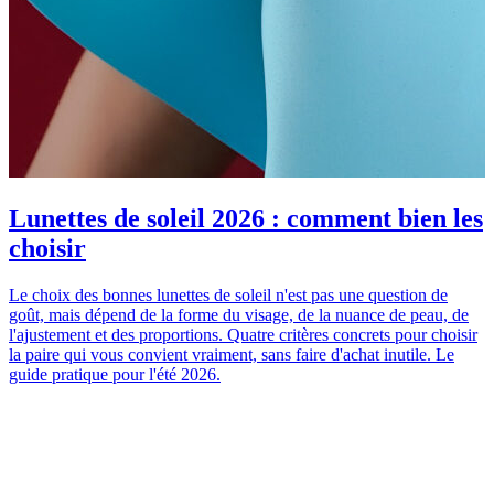
Lunettes de soleil 2026 : comment bien les
choisir
Le choix des bonnes lunettes de soleil n'est pas une question de
goût, mais dépend de la forme du visage, de la nuance de peau, de
C
l'ajustement et des proportions. Quatre critères concrets pour choisir
I
la paire qui vous convient vraiment, sans faire d'achat inutile. Le
s
guide pratique pour l'été 2026.
t