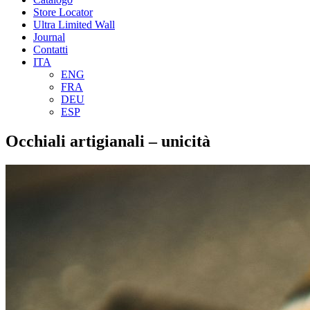
Store Locator
Ultra Limited Wall
Journal
Contatti
ITA
ENG
FRA
DEU
ESP
Occhiali artigianali – unicità