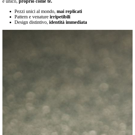
è unico,
proprio come te.
Pezzi unici al mondo,
mai replicati
Pattern e venature
irripetibili
Design distintivo,
identità immediata