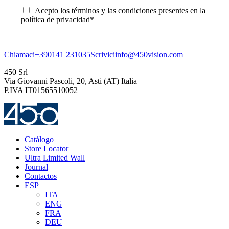
Acepto los términos y las condiciones presentes en la
política de privacidad*
Chiamaci
+390141 231035
Scrivici
info@450vision.com
450 Srl
Via Giovanni Pascoli, 20, Asti (AT) Italia
P.IVA IT01565510052
Catálogo
Store Locator
Ultra Limited Wall
Journal
Contactos
ESP
ITA
ENG
FRA
DEU