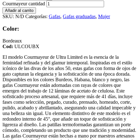
Courmayeur cantidad
Añadir al carrito
SKU:
N/D
Categorías:
Gafas
,
Gafas graduadas
,
Mujer
Color:
Bordeaux
Cod:
ULCOUBX
El modelo Courmayeur de Ultra Limited es la esencia de la
feminidad refinada y del glamur intemporal. Inspiradas en el estilo
icónico de las divas de los años 50, estas gafas con forma de ojos de
gato capturan la elegancia y la sofisticación de una época dorada.
Disponibles en los colores Burdeos, Habana, blanco y negro, las
gafas Courmayeur están adornadas con rayas de colores que
emergen del trabajo de 12 láminas de acetato de celulosa. Este
sofisticado proceso artesanal, que requiere más de 41 días, incluye
fases como selección, pegado, curado, prensado, horneado, corte,
pulido, acabado y abrillantado, asegurando una calidad impecable y
una belleza sin igual. Un elemento distintivo de este modelo es el
redondeo interno de 45°, que añade un toque de sofisticación y
ligereza al diseño. Las patillas termoformadas garantizan un porte
cómodo, completando un producto que une tradición y modernidad.
Las gafas Courmayeur están hechas a mano por maestros artesanos