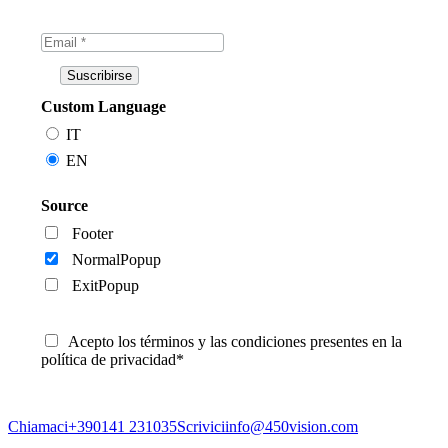
Custom Language
IT
EN
Source
Footer
NormalPopup
ExitPopup
Acepto los términos y las condiciones presentes en la
política de privacidad*
Chiamaci
+390141 231035
Scrivici
info@450vision.com