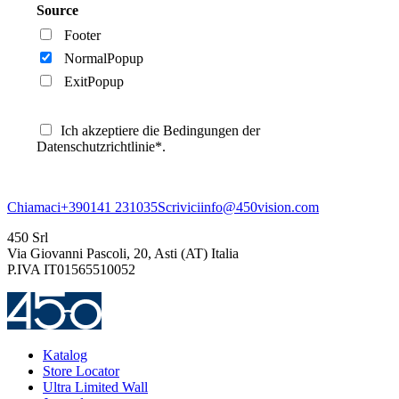
Source
Footer
NormalPopup
ExitPopup
Ich akzeptiere die Bedingungen der
Datenschutzrichtlinie*.
Chiamaci
+390141 231035
Scrivici
info@450vision.com
450 Srl
Via Giovanni Pascoli, 20, Asti (AT) Italia
P.IVA IT01565510052
Katalog
Store Locator
Ultra Limited Wall