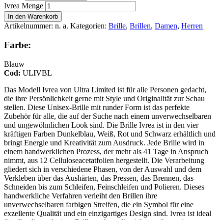
Ivrea Menge
In den Warenkorb
Artikelnummer:
n. a.
Kategorien:
Brille
,
Brillen
,
Damen
,
Herren
Farbe:
Blauw
Cod:
ULIVBL
Das Modell Ivrea von Ultra Limited ist für alle Personen gedacht,
die ihre Persönlichkeit gerne mit Style und Originalität zur Schau
stellen. Diese Unisex-Brille mit runder Form ist das perfekte
Zubehör für alle, die auf der Suche nach einem unverwechselbaren
und ungewöhnlichen Look sind. Die Brille Ivrea ist in den vier
kräftigen Farben Dunkelblau, Weiß, Rot und Schwarz erhältlich und
bringt Energie und Kreativität zum Ausdruck. Jede Brille wird in
einem handwerklichen Prozess, der mehr als 41 Tage in Anspruch
nimmt, aus 12 Celluloseacetatfolien hergestellt. Die Verarbeitung
gliedert sich in verschiedene Phasen, von der Auswahl und dem
Verkleben über das Aushärten, das Pressen, das Brennen, das
Schneiden bis zum Schleifen, Feinschleifen und Polieren. Dieses
handwerkliche Verfahren verleiht den Brillen ihre
unverwechselbaren farbigen Streifen, die ein Symbol für eine
exzellente Qualität und ein einzigartiges Design sind. Ivrea ist ideal